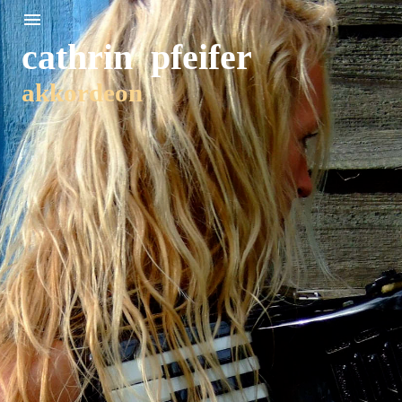
cathrin pfeifer
akkordeon