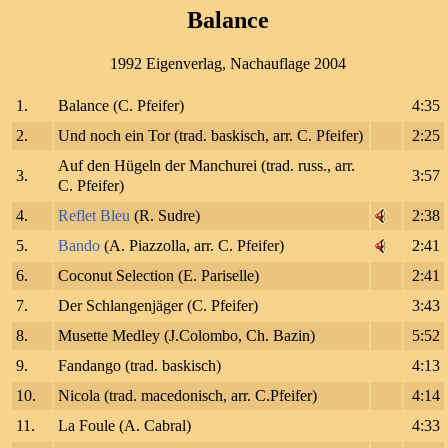
Balance
1992 Eigenverlag, Nachauflage 2004
1.
Balance (C. Pfeifer)
4:35
2.
Und noch ein Tor (trad. baskisch, arr. C. Pfeifer)
2:25
Auf den Hügeln der Manchurei (trad. russ., arr.
3.
3:57
C. Pfeifer)
4.
Reflet Bleu
(R. Sudre)
2:38
5.
Bando
(A. Piazzolla, arr. C. Pfeifer)
2:41
6.
Coconut Selection (E. Pariselle)
2:41
7.
Der Schlangenjäger (C. Pfeifer)
3:43
8.
Musette Medley (J.Colombo, Ch. Bazin)
5:52
9.
Fandango (trad. baskisch)
4:13
10.
Nicola (trad. macedonisch, arr. C.Pfeifer)
4:14
11.
La Foule (A. Cabral)
4:33